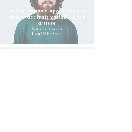
Autographes disponibles sur
demande; frais variables par
artiste
Geneviève Lavoie
Équilibriste
Mélanie Roy
Conteuse
19h00