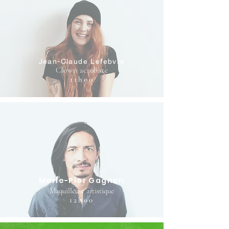
e
Jean-Claude Lefebvre
Clown acrobate
11h00
Marie-Pier Gagnon
Maquilleuse artistique
12h00