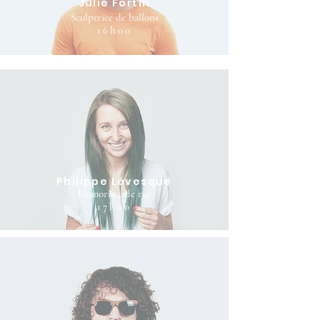
Julie Fortin
Sculptrice de ballons
16h00
Philippe Lévesque
Humoriste de rue
17h00