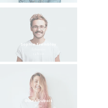
Sophie Tremblay
Échassière
14h00
Gilles Dubois
Mime