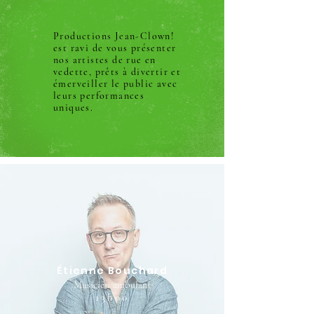
Productions Jean-Clown!
est ravi de vous présenter
nos artistes de rue en
vedette, prêts à divertir et
émerveiller le public avec
leurs performances
uniques.
Étienne Bouchard
Musicien ambulant
13h00